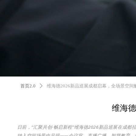
首页2.0
ꄲ
维海德2026新品巡展成都启幕，全场景空
维海德
日前，“汇聚共创·畅启新程”维海德
2026
新品巡展在成都
纳入空间场景中呈现——会议室、直播广播、智慧教育，