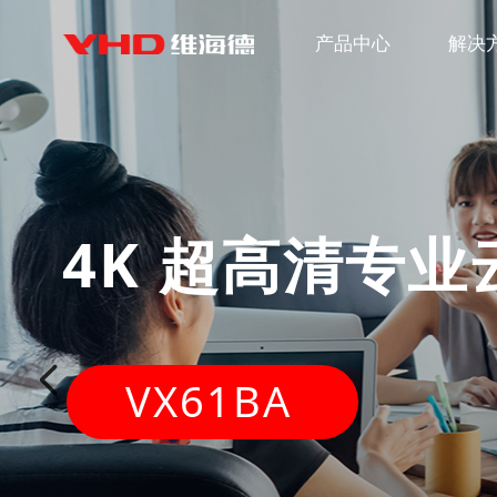
产品中心
解决
4K 超高清专
넳
VX61BA