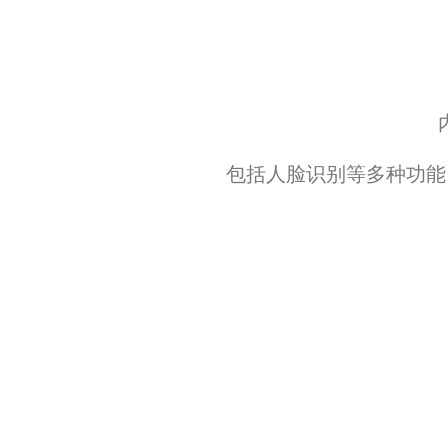
会议生态解决方案
包括人脸识别等多种功能
维海德深圳总部
维海德东莞供应链中心