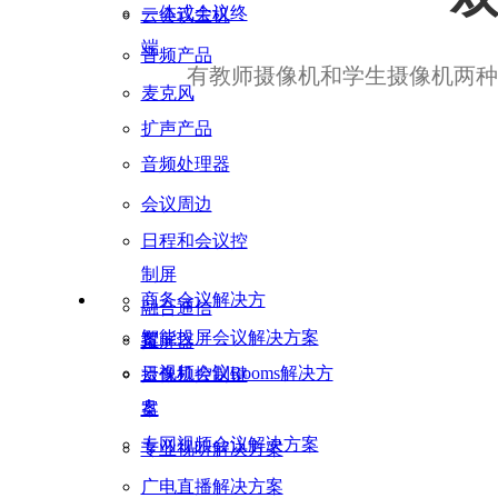
一体式会议终
云会议主机
端
音频产品
有教师摄像机和学生摄像机两种
麦克风
扩声产品
音频处理器
会议周边
日程和会议控
制屏
商务会议解决方
融合通信
智能投屏会议解决方案
案
投屏器
云视频会议Rooms解决方
摄像机控制键
盘
案
专网视频会议解决方案
专业视听解决方案
广电直播解决方案