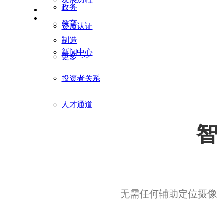
政务
教育
资质认证
制造
新闻中心
更多 >>
智能投屏会议解决方案
投资者关系
轻会议、轻部署、轻维护
人才通道
智
无需任何辅助定位摄像
广电直播解决方案