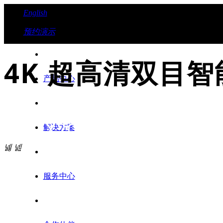
English
预约演示
4K 超高清双目
产品中心
JX200I
解决方案
넳
넲
服务中心