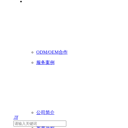
ODM/OEM合作
服务案例
C4Smart
智能一体化融合会议终端
VX640
4K HDR10云台摄像机
CP100
公司简介
끠
会议室控制器
发展历程