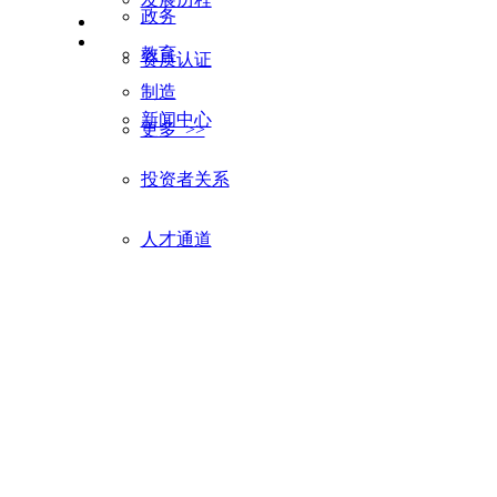
政务
教育
资质认证
制造
新闻中心
更多 >>
智能投屏会议解决方案
投资者关系
轻会议、轻部署、轻维护
人才通道
广电直播解决方案