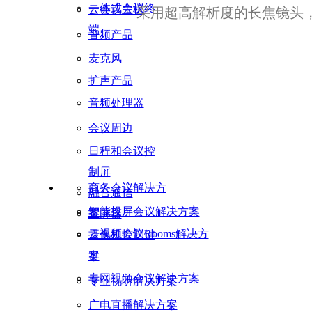
一体式会议终
云会议主机
采用超高解析度的长焦镜头，
端
音频产品
麦克风
扩声产品
音频处理器
会议周边
日程和会议控
制屏
商务会议解决方
融合通信
智能投屏会议解决方案
案
投屏器
云视频会议Rooms解决方
摄像机控制键
盘
案
专网视频会议解决方案
专业视听解决方案
广电直播解决方案