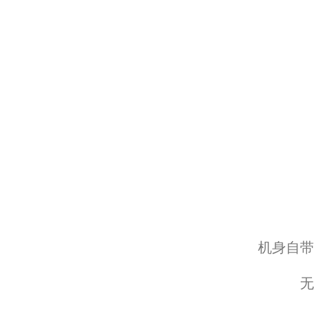
会议生态解决方案
维海德深圳总部
维海德东莞供应链中心
机身自带
无