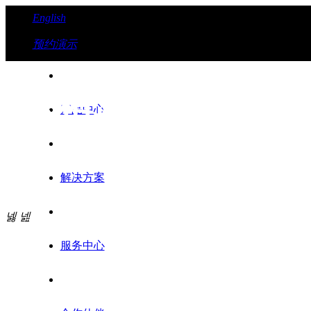
English
预约演示
4K箱式变焦摄像
产品中心
解决方案
JX2612
넳
넲
服务中心