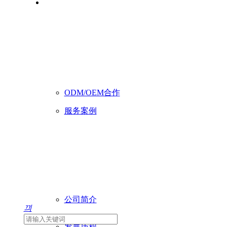
ODM/OEM合作
服务案例
C4Smart
智能一体化融合会议终端
VX640
4K HDR10云台摄像机
CP100
公司简介
끠
会议室控制器
发展历程