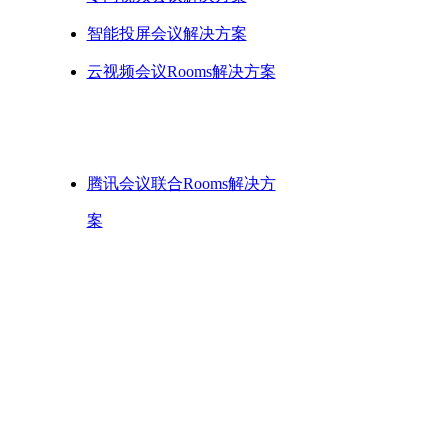
智能投屏会议解决方案
云视频会议Rooms解决方案
生态方案
腾讯会议联合Rooms解决方
案
飞书联合Rooms解决方案
ꁸ
回到顶部
ꂅ
88888888
钉钉联合Rooms解决方案
ꁗ
QQ客服
ꀥ
微信二维码
全国服务热线
400-070-6067