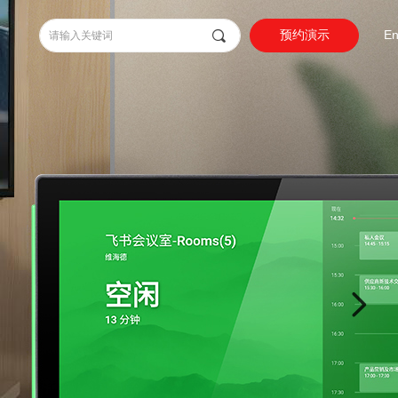
끠
En
预约演示
넲